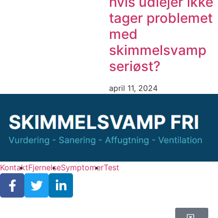
hvis udlejer ikke
tager problemet
med
skimmelsvamp
seriøst?
april 11, 2024
Kontakt
Fjernelse
Symptomer
Test