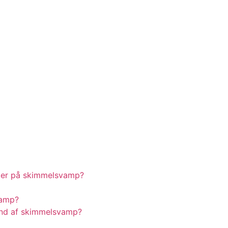
mer på skimmelsvamp?
vamp?
und af skimmelsvamp?