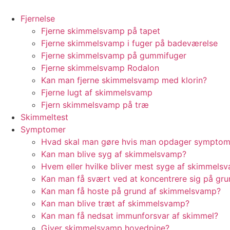
Videre
til
Fjernelse
indhold
Fjerne skimmelsvamp på tapet
Fjerne skimmelsvamp i fuger på badeværelse
Fjerne skimmelsvamp på gummifuger
Fjerne skimmelsvamp Rodalon
Kan man fjerne skimmelsvamp med klorin?
Fjerne lugt af skimmelsvamp
Fjern skimmelsvamp på træ
Skimmeltest
Symptomer
Hvad skal man gøre hvis man opdager sympto
Kan man blive syg af skimmelsvamp?
Hvem eller hvilke bliver mest syge af skimmels
Kan man få svært ved at koncentrere sig på gr
Kan man få hoste på grund af skimmelsvamp?
Kan man blive træt af skimmelsvamp?
Kan man få nedsat immunforsvar af skimmel?
Giver skimmelsvamp hovedpine?