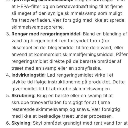
et HEPA-filter og en børstevedhæftning til at fjerne
så meget af den synlige skimmelsvamp som muligt
fra træoverfladen. Vær forsigtig med ikke at sprede
skimmelsvampsporerne.
Rengør med rengøringsmiddel
: Bland en blanding af
vand og blegemiddel i en fortyndet form (for
eksempel en del blegemiddel til fire dele vand) eller
anvend et kommercielt skimmelfjerningsmiddel. Påfør
rengøringsmidlet direkte på de berørte områder af
træet med en svamp eller en sprayflaske.
Indvirkningstid
: Lad rengøringsmidlet virke i et
stykke tid ifølge instruktionerne på produktet. Dette
giver midlet tid til at dræbe skimmelsvampen.
Skrubning
: Brug en børste eller en svamp til at
skrubbe træoverfladen forsigtigt for at fjerne
resterende skimmelsvamp og snavs. Vær forsigtig
med ikke at beskadige træet under processen.
Skylning
: Skyl området grundigt med rent vand for at