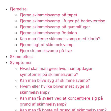
Videre
til
Fjernelse
indhold
Fjerne skimmelsvamp på tapet
Fjerne skimmelsvamp i fuger på badeværelse
Fjerne skimmelsvamp på gummifuger
Fjerne skimmelsvamp Rodalon
Kan man fjerne skimmelsvamp med klorin?
Fjerne lugt af skimmelsvamp
Fjern skimmelsvamp på træ
Skimmeltest
Symptomer
Hvad skal man gøre hvis man opdager
symptomer på skimmelsvamp?
Kan man blive syg af skimmelsvamp?
Hvem eller hvilke bliver mest syge af
skimmelsvamp?
Kan man få svært ved at koncentrere sig på
grund af skimmelsvamp?
Kan man få hoste på grund af skimmelsvamp?