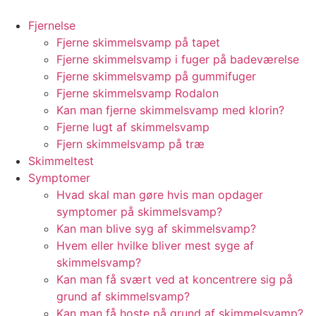
Videre
til
Fjernelse
indhold
Fjerne skimmelsvamp på tapet
Fjerne skimmelsvamp i fuger på badeværelse
Fjerne skimmelsvamp på gummifuger
Fjerne skimmelsvamp Rodalon
Kan man fjerne skimmelsvamp med klorin?
Fjerne lugt af skimmelsvamp
Fjern skimmelsvamp på træ
Skimmeltest
Symptomer
Hvad skal man gøre hvis man opdager
symptomer på skimmelsvamp?
Kan man blive syg af skimmelsvamp?
Hvem eller hvilke bliver mest syge af
skimmelsvamp?
Kan man få svært ved at koncentrere sig på
grund af skimmelsvamp?
Kan man få hoste på grund af skimmelsvamp?